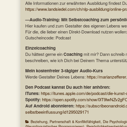
Alle Informationen zur erwähnten Ausbildung findest Du
https://www.landsiedel.com/ch/nlp-ausbildung/online-pra
—Audio-Training: Mit Selbstcoaching zum persönl
Hier kaufen und zum Gestalter des eigenen Lebens w
Für die, die lieber einen Direkt-Download nutzen wollen
Gutscheincode: Podcast
Einzelcoaching
Du hättest gerne ein
Coaching
mit mir? Dann schreib 
beschreiben, wie ich Dich bei Deinem Thema unterstüt
Mein kostenfreier 3-tägiger Audio-Kurs
Werde Gestalter Deines Lebens:
https://marianzefferer
Den Podcast kannst Du auch hier anhören:
iTunes:
https://itunes.apple.com/de/podcast/die-kunst
Spotify:
https://open.spotify.com/show/0lT9lwNZv2g
Auf Android abonnieren:
https://subscribeonandroid
selbstbeeinflussung/id1295029171
Categories
Beziehung, Partnerschaft & Konfliktfähigkeit
,
Die Psychologi
(Neurolinguistisches Programmieren)
,
Persönlichkeitsentwicklu