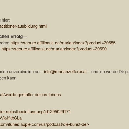
 hier:
ctitioner-ausbildung.html
ichen Erfolg—
erden:
https://secure.affilibank.de/marian/index?product=30685
:
https://secure.affilibank.de/marian/index?product=30690
mich unverbindlich an –
info@marianzefferer.at
– und ich werde Dir g
zen kann.
.at/werde-gestalter-deines-lebens
-der-selbstbeeinflussung/id1295029171
FCVkJfkbSLa
.com/itunes.apple.com/us/podcast/die-kunst-der-