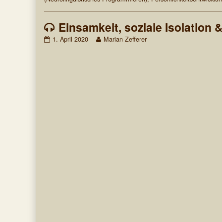
Einsamkeit, soziale Isolation
Einsamkeit,
Read
1. April 2020
Marian Zefferer
soziale
more
Isolation
posts
&
by
Selbstbestimmung
the
published
author
on
of
Einsamkeit,
soziale
Isolation
&
Selbstbestimmung,