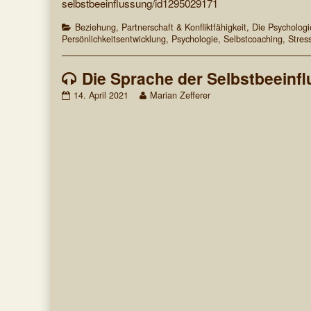
selbstbeeinflussung/id1295029171
Categories
Beziehung, Partnerschaft & Konfliktfähigkeit
,
Die Psychologi
Persönlichkeitsentwicklung
,
Psychologie
,
Selbstcoaching
,
Stres
Die Sprache der Selbstbeeinf
Die
Read
14. April 2021
Marian Zefferer
Sprache
more
der
posts
Selbstbeeinflussung
by
published
the
on
author
of
Die
Sprache
der
Selbstbeeinflussung,