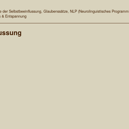
e der Selbstbeeinflussung
,
Glaubenssätze
,
NLP (Neurolinguistisches Programm
s & Entspannung
lussung