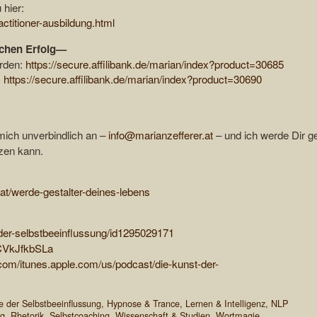
 hier:
ctitioner-ausbildung.html
ichen Erfolg—
erden:
https://secure.affilibank.de/marian/index?product=30685
:
https://secure.affilibank.de/marian/index?product=30690
mich unverbindlich an –
info@marianzefferer.at
– und ich werde Dir g
zen kann.
.at/werde-gestalter-deines-lebens
-der-selbstbeeinflussung/id1295029171
FCVkJfkbSLa
.com/itunes.apple.com/us/podcast/die-kunst-der-
e der Selbstbeeinflussung
,
Hypnose & Trance
,
Lernen & Intelligenz
,
NLP
ng
,
Rhetorik
,
Selbstcoaching
,
Wissenschaft & Studien
,
Wortmagie