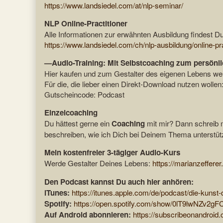
https://www.landsiedel.com/at/nlp-seminar/
NLP Online-Practitioner
Alle Informationen zur erwähnten Ausbildung findest Du
https://www.landsiedel.com/ch/nlp-ausbildung/online-pra
—Audio-Training: Mit Selbstcoaching zum persönl
Hier kaufen und zum Gestalter des eigenen Lebens w
Für die, die lieber einen Direkt-Download nutzen wollen
Gutscheincode: Podcast
Einzelcoaching
Du hättest gerne ein
Coaching
mit mir? Dann schreib 
beschreiben, wie ich Dich bei Deinem Thema unterstüt
Mein kostenfreier 3-tägiger Audio-Kurs
Werde Gestalter Deines Lebens:
https://marianzefferer
Den Podcast kannst Du auch hier anhören:
iTunes:
https://itunes.apple.com/de/podcast/die-kunst
Spotify:
https://open.spotify.com/show/0lT9lwNZv2g
Auf Android abonnieren:
https://subscribeonandroid