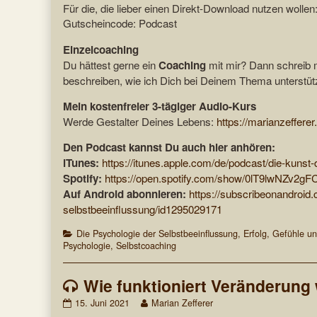
Für die, die lieber einen Direkt-Download nutzen wollen
Gutscheincode: Podcast
Einzelcoaching
Du hättest gerne ein
Coaching
mit mir? Dann schreib 
beschreiben, wie ich Dich bei Deinem Thema unterstüt
Mein kostenfreier 3-tägiger Audio-Kurs
Werde Gestalter Deines Lebens:
https://marianzefferer
Den Podcast kannst Du auch hier anhören:
iTunes:
https://itunes.apple.com/de/podcast/die-kunst
Spotify:
https://open.spotify.com/show/0lT9lwNZv2g
Auf Android abonnieren:
https://subscribeonandroid
selbstbeeinflussung/id1295029171
Categories
Die Psychologie der Selbstbeeinflussung
,
Erfolg
,
Gefühle u
Psychologie
,
Selbstcoaching
Wie funktioniert Veränderung 
Wie
Read
15. Juni 2021
Marian Zefferer
funktioniert
more