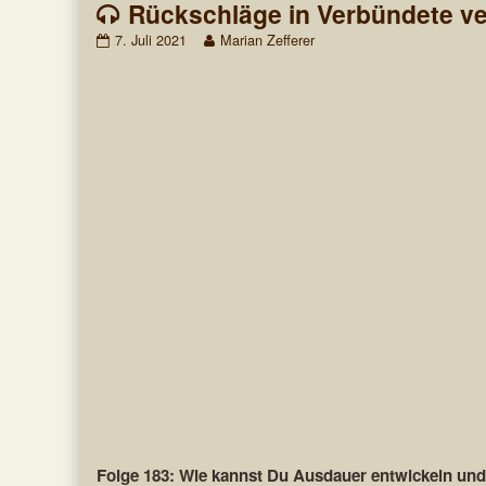
Rückschläge in Verbündete v
Rückschläge
Read
7. Juli 2021
Marian Zefferer
in
more
Verbündete
posts
verwandeln
by
published
the
on
author
of
Rückschläge
in
Verbündete
verwandeln,
Folge 183: Wie kannst Du Ausdauer entwickeln u