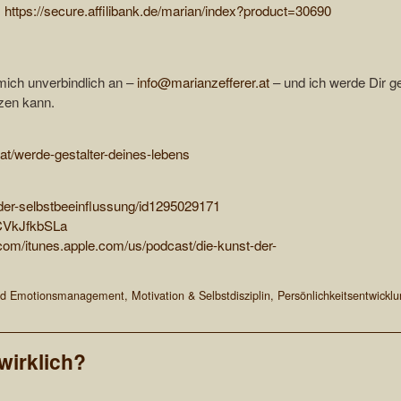
:
https://secure.affilibank.de/marian/index?product=30690
mich unverbindlich an –
info@marianzefferer.at
– und ich werde Dir g
zen kann.
.at/werde-gestalter-deines-lebens
-der-selbstbeeinflussung/id1295029171
FCVkJfkbSLa
.com/itunes.apple.com/us/podcast/die-kunst-der-
nd Emotionsmanagement
,
Motivation & Selbstdisziplin
,
Persönlichkeitsentwickl
wirklich?