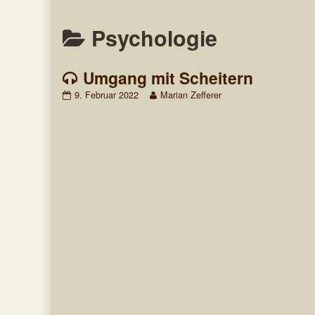
Posts
Psychologie
categoriezed
Umgang mit Scheitern
as
Umgang
Read
9. Februar 2022
Marian Zefferer
mit
more
Scheitern
posts
published
by
on
the
author
of
Umgang
mit
Scheitern,