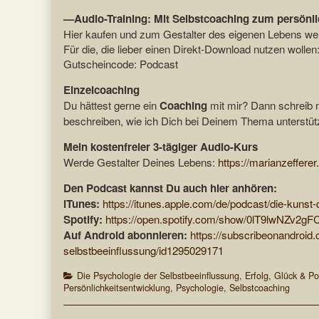
—Audio-Training: Mit Selbstcoaching zum persönl
Hier kaufen und zum Gestalter des eigenen Lebens w
Für die, die lieber einen Direkt-Download nutzen wollen
Gutscheincode: Podcast
Einzelcoaching
Du hättest gerne ein
Coaching
mit mir? Dann schreib 
beschreiben, wie ich Dich bei Deinem Thema unterstüt
Mein kostenfreier 3-tägiger Audio-Kurs
Werde Gestalter Deines Lebens:
https://marianzefferer
Den Podcast kannst Du auch hier anhören:
iTunes:
https://itunes.apple.com/de/podcast/die-kunst
Spotify:
https://open.spotify.com/show/0lT9lwNZv2g
Auf Android abonnieren:
https://subscribeonandroid
selbstbeeinflussung/id1295029171
Categories
Die Psychologie der Selbstbeeinflussung
,
Erfolg
,
Glück & Pos
Persönlichkeitsentwicklung
,
Psychologie
,
Selbstcoaching