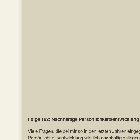
Veränderung
posts
wirklich?
by
published
the
on
author
of
Wie
funktioniert
Veränderung
wirklich?,
Folge 182: Nachhaltige Persönlichkeitsentwicklung
Viele Fragen, die bei mir so in den letzten Jahren ei
Persönlichkeitsentwicklung wirklich nachhaltig gelinge