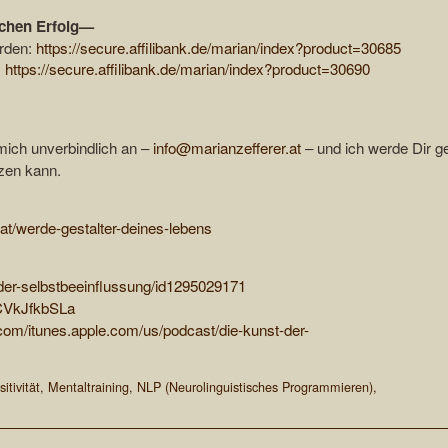
ichen Erfolg—
erden:
https://secure.affilibank.de/marian/index?product=30685
:
https://secure.affilibank.de/marian/index?product=30690
mich unverbindlich an –
info@marianzefferer.at
– und ich werde Dir g
zen kann.
.at/werde-gestalter-deines-lebens
-der-selbstbeeinflussung/id1295029171
FCVkJfkbSLa
.com/itunes.apple.com/us/podcast/die-kunst-der-
itivität
,
Mentaltraining
,
NLP (Neurolinguistisches Programmieren)
,