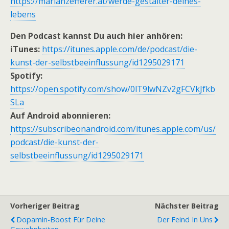
https://marianzefferer.at/werde-gestalter-deines-
lebens
Den Podcast kannst Du auch hier anhören:
iTunes:
https://itunes.apple.com/de/podcast/die-
kunst-der-selbstbeeinflussung/id1295029171
Spotify:
https://open.spotify.com/show/0lT9lwNZv2gFCVkJfkb
SLa
Auf Android abonnieren:
https://subscribeonandroid.com/itunes.apple.com/us/
podcast/die-kunst-der-
selbstbeeinflussung/id1295029171
Vorheriger Beitrag
Nächster Beitrag
Dopamin-Boost Für Deine
Der Feind In Uns